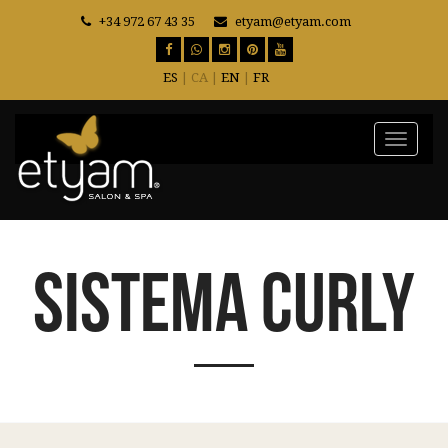
+34 972 67 43 35
etyam@etyam.com
ES
| CA |
EN
|
FR
Toggle
navigat
Sistema Curly