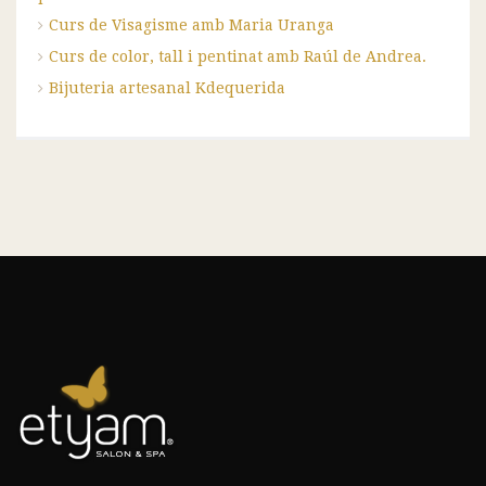
Curs de Visagisme amb Maria Uranga
Curs de color, tall i pentinat amb Raúl de Andrea.
Bijuteria artesanal Kdequerida