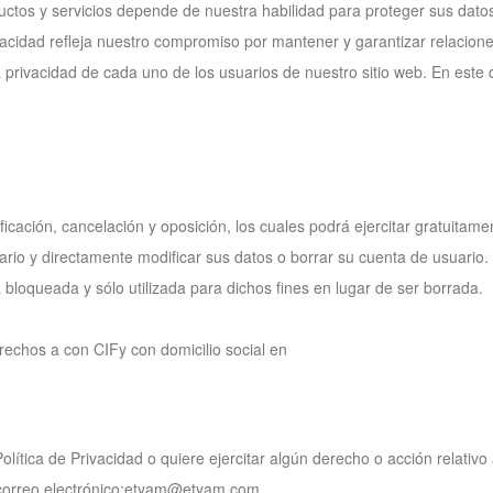
uctos y servicios depende de nuestra habilidad para proteger sus datos
ivacidad refleja nuestro compromiso por mantener y garantizar relacio
a privacidad de cada uno de los usuarios de nuestro sitio web. En est
icación, cancelación y oposición, los cuales podrá ejercitar gratuitame
rio y directamente modificar sus datos o borrar su cuenta de usuario
á bloqueada y sólo utilizada para dichos fines en lugar de ser borrada.
rechos a con CIFy con domicilio social en
olítica de Privacidad o quiere ejercitar algún derecho o acción relativ
e correo electrónico:etyam@etyam.com