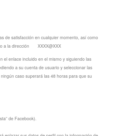
tas de satisfacción en cualquier momento, así como
trónico a la dirección XXXX@XXX
n el enlace incluido en el mismo y siguiendo las
cediendo a su cuenta de usuario y seleccionar las
 ningún caso superará las 48 horas para que su
usta” de Facebook).
rá enlazar sus datos de perfil con la información de