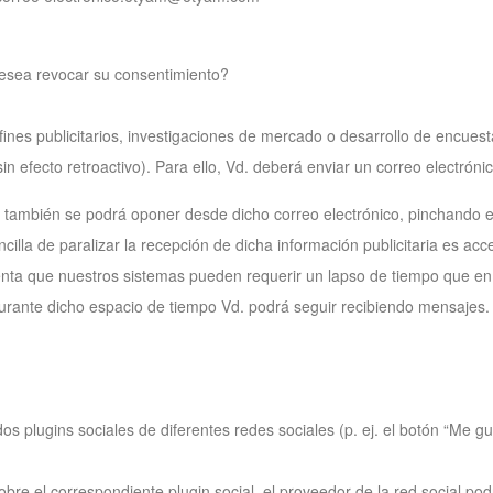
desea revocar su consentimiento?
ines publicitarios, investigaciones de mercado o desarrollo de encues
in efecto retroactivo). Para ello, Vd. deberá enviar un correo elec
o, también se podrá oponer desde dicho correo electrónico, pinchando e
ncilla de paralizar la recepción de dicha información publicitaria es ac
enta que nuestros sistemas pueden requerir un lapso de tiempo que en
durante dicho espacio de tiempo Vd. podrá seguir recibiendo mensajes.
 plugins sociales de diferentes redes sociales (p. ej. el botón “Me g
bre el correspondiente plugin social, el proveedor de la red social pod