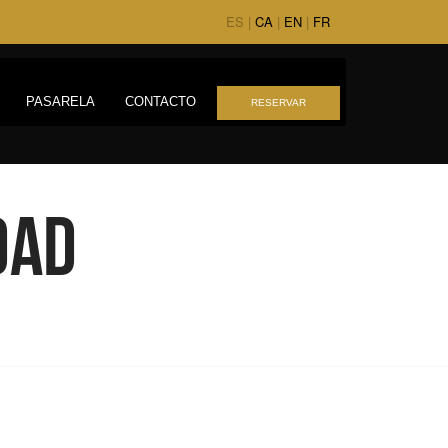
ES |
CA
|
EN
|
FR
PASARELA
CONTACTO
RESERVAR
dad