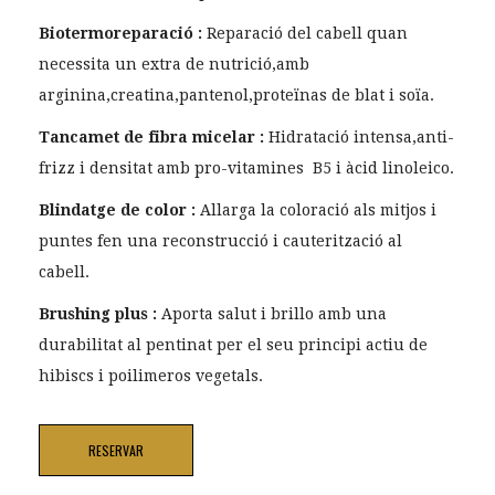
Biotermoreparació :
Reparació del cabell quan
necessita un extra de nutrició,amb
arginina,creatina,pantenol,proteïnas de blat i soïa.
Tancamet de fibra micelar :
Hidratació intensa,anti-
frizz i densitat amb pro-vitamines B5 i àcid linoleico.
Blindatge de color :
Allarga la coloració als mitjos i
puntes fen una reconstrucció i cauterització al
cabell.
Brushing plus :
Aporta salut i brillo amb una
durabilitat al pentinat per el seu principi actiu de
hibiscs i poilimeros vegetals.
RESERVAR